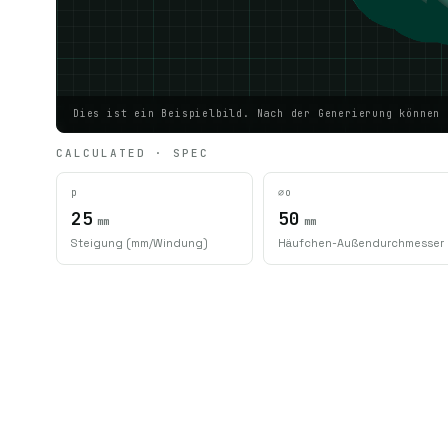
Dies ist ein Beispielbild. Nach der Generierung können 
CALCULATED · SPEC
p
⌀o
25
50
mm
mm
Steigung (mm/Windung)
Häufchen-Außendurchmesser