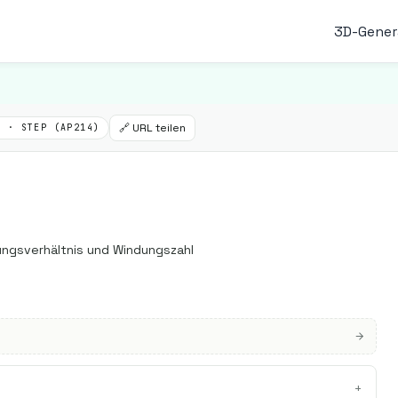
3D-Gener
🔗 URL teilen
T · STEP (AP214)
ungsverhältnis und Windungszahl
+