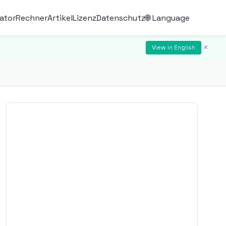
ator
Rechner
Artikel
Lizenz
Datenschutz
🌐 Language
×
View in English