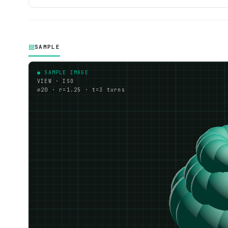
SAMPLE
● SAMPLE IMAGE
VIEW · ISO
⌀20 · r=1.25 · t=3 turns