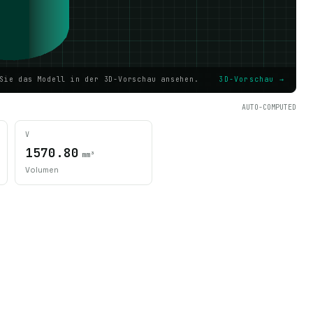
Sie das Modell in der 3D-Vorschau ansehen.
3D-Vorschau →
AUTO-COMPUTED
V
1570.80
mm³
Volumen