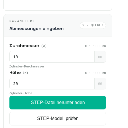
PARAMETERS
2 REQUIRED
Abmessungen eingeben
Durchmesser
(d)
0.1–1000 mm
mm
Zylinder-Durchmesser
Höhe
(h)
0.1–1000 mm
mm
Zylinder-Höhe
STEP-Datei herunterladen
STEP-Modell prüfen