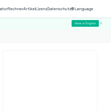
ator
Rechner
Artikel
Lizenz
Datenschutz
🌐 Language
×
View in English