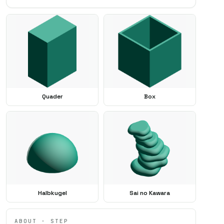
SAMPLE · ⌀ 10 mm · h 2
Quader
Box
Halbkugel
Sai no Kawara
ABOUT · STEP