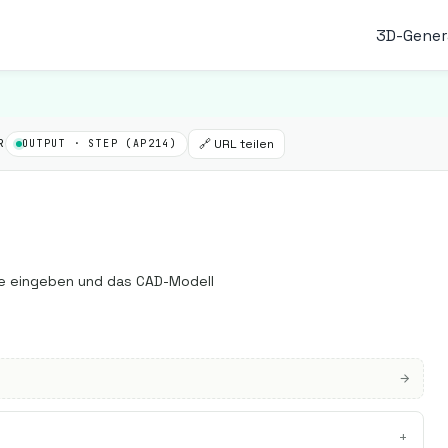
3D-Gener
🔗 URL teilen
R
OUTPUT · STEP (AP214)
he eingeben und das CAD-Modell
+