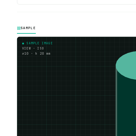
SAMPLE
● SAMPLE IMAGE
VIEW · ISO
⌀10 · h 20 mm