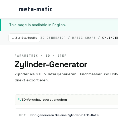
meta-matic
This page is available in English.
← Zur Startseite
3D GENERATOR / BASIC-SHAPE /
CYLINDE
PARAMETRIC · 3D · STEP
Zylinder-Generator
Zylinder als STEP-Datei generieren: Durchmesser und Hö
direkt exportieren.
🔍
3D-Vorschau zuerst ansehen
So generieren Sie eine Zylinder-STEP-Datei
HOW-TO