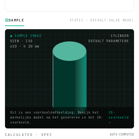
SAMPLE
STATIC · DEFAULT-VALUE MODEL
● SAMPLE IMAGE
CYLINDER
VIEW · ISO
DEFAULT PARAMETERS
⌀10 · h 20 mm
Dit is een voorbeeldafbeelding. Bekijk het
3D-
werkelijke model na het genereren in het 3D-
voorbeeld
voorbeeld.
→
CALCULATED · SPEC
AUTO-COMPUTED