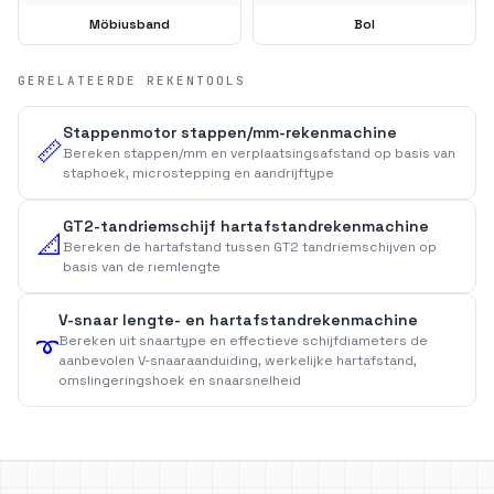
Möbiusband
Bol
GERELATEERDE REKENTOOLS
Stappenmotor stappen/mm-rekenmachine
📏
Bereken stappen/mm en verplaatsingsafstand op basis van
staphoek, microstepping en aandrijftype
GT2-tandriemschijf hartafstandrekenmachine
📐
Bereken de hartafstand tussen GT2 tandriemschijven op
basis van de riemlengte
V-snaar lengte- en hartafstandrekenmachine
Bereken uit snaartype en effectieve schijfdiameters de
➰
aanbevolen V-snaaraanduiding, werkelijke hartafstand,
omslingeringshoek en snaarsnelheid