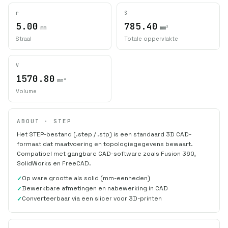
r
S
5.00
785.40
mm
mm²
Straal
Totale oppervlakte
V
1570.80
mm³
Volume
ABOUT · STEP
Het STEP-bestand (.step / .stp) is een standaard 3D CAD-
formaat dat maatvoering en topologiegegevens bewaart.
Compatibel met gangbare CAD-software zoals Fusion 360,
SolidWorks en FreeCAD.
Op ware grootte als solid (mm-eenheden)
Bewerkbare afmetingen en nabewerking in CAD
Converteerbaar via een slicer voor 3D-printen