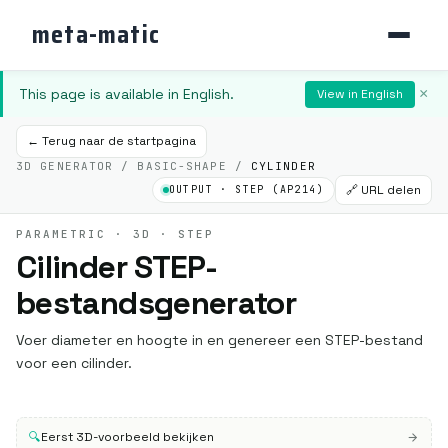
meta-matic
This page is available in English.
×
View in English
← Terug naar de startpagina
3D GENERATOR / BASIC-SHAPE /
CYLINDER
🔗 URL delen
OUTPUT · STEP (AP214)
PARAMETRIC · 3D · STEP
Cilinder STEP-
bestandsgenerator
Voer diameter en hoogte in en genereer een STEP-bestand
voor een cilinder.
🔍
Eerst 3D-voorbeeld bekijken