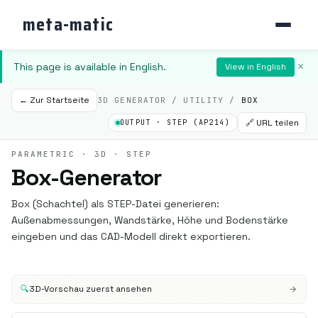
meta-matic
This page is available in English.
×
View in English
← Zur Startseite
3D GENERATOR / UTILITY /
BOX
🔗 URL teilen
OUTPUT · STEP (AP214)
PARAMETRIC · 3D · STEP
Box-Generator
Box (Schachtel) als STEP-Datei generieren:
Außenabmessungen, Wandstärke, Höhe und Bodenstärke
eingeben und das CAD-Modell direkt exportieren.
🔍
3D-Vorschau zuerst ansehen