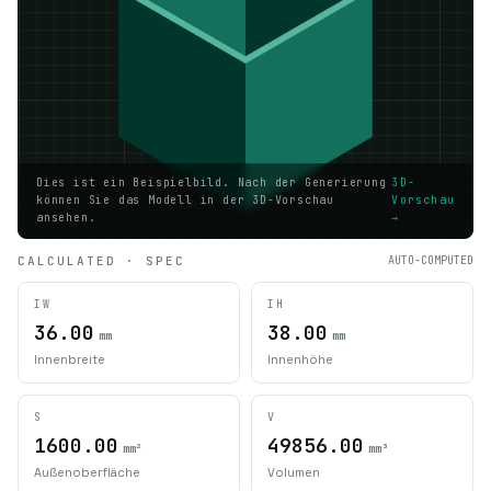
Dies ist ein Beispielbild. Nach der Generierung
3D-
können Sie das Modell in der 3D-Vorschau
Vorschau
ansehen.
→
CALCULATED · SPEC
AUTO-COMPUTED
IW
IH
36.00
38.00
mm
mm
Innenbreite
Innenhöhe
S
V
1600.00
49856.00
mm²
mm³
Außenoberfläche
Volumen