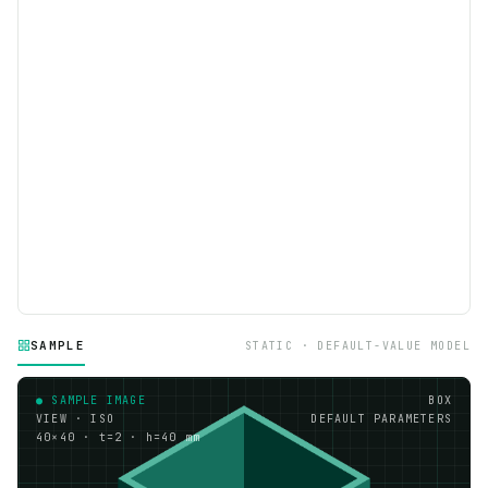
SAMPLE
STATIC · DEFAULT-VALUE MODEL
● SAMPLE IMAGE
BOX
VIEW · ISO
DEFAULT PARAMETERS
40×40 · t=2 · h=40 mm