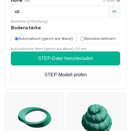
Höhe
(H)
1–5000 mm
mm
Boxhöhe (Z-Richtung)
Bodenstärke
Automatisch (gleich wie Wand)
Benutzerdefiniert
Automatischer Wert (gleich wie Wand):
2.0
mm
STEP-Datei herunterladen
STEP-Modell prüfen