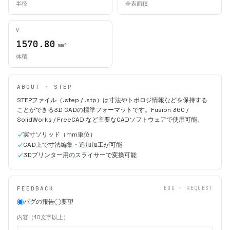
半径
全表面積
V
1570.80
mm³
体積
ABOUT · STEP
STEPファイル（.step / .stp）は寸法やトポロジ情報などを保持する
ことができる3D CADの標準フォーマットです。Fusion 360 /
SolidWorks / FreeCAD など主要なCADソフトウェアで使用可能。
実寸ソリッド（mm単位）
CAD上で寸法編集・追加加工が可能
3Dプリンター用のスライサーで変換可能
FEEDBACK
BUG · REQUEST
バグの報告
要望
内容（10文字以上）