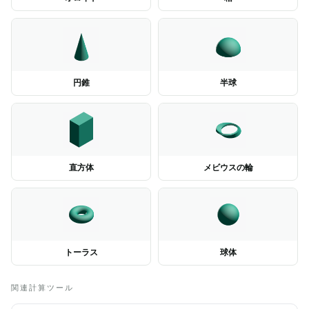
円錐
半球
直方体
メビウスの輪
トーラス
球体
関連計算ツール