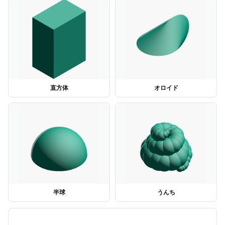
直方体
オロイド
半球
うんち