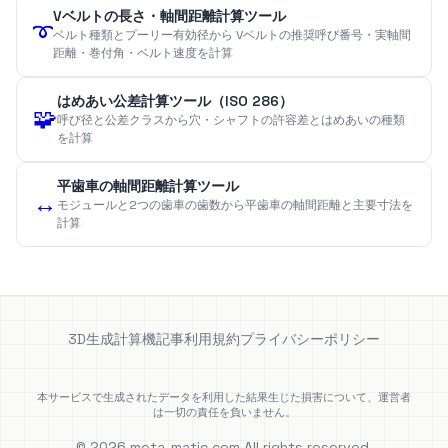
Vベルトの長さ・軸間距離計算ツール
➰
ベルト種類とプーリー有効径から Vベルトの推奨呼び番号・実軸間
距離・巻付角・ベルト速度を計算
はめあい公差計算ツール（ISO 286）
🧩
呼び径と公差クラスから穴・シャフトの許容差とはめあいの種類
を計算
平歯車の軸間距離計算ツール
↔️
モジュールと2つの歯車の歯数から平歯車の軸間距離と主要寸法を
計算
3D生成
計算機
記事
利用規約
プライバシーポリシー
本サービスで生成されたデータを利用した結果生じた損害について、運営者
は一切の責任を負いません。
© 2026 meta-matic.com All rights reserved.