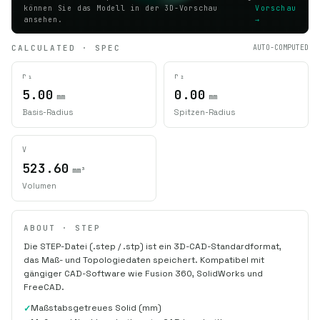
können Sie das Modell in der 3D-Vorschau
Vorschau
ansehen.
→
CALCULATED · SPEC
AUTO-COMPUTED
r₁
r₂
5.00
0.00
mm
mm
Basis-Radius
Spitzen-Radius
V
523.60
mm³
Volumen
ABOUT · STEP
Die STEP-Datei (.step / .stp) ist ein 3D-CAD-Standardformat,
das Maß- und Topologiedaten speichert. Kompatibel mit
gängiger CAD-Software wie Fusion 360, SolidWorks und
FreeCAD.
Maßstabsgetreues Solid (mm)