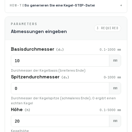
+
So generieren Sie eine Kegel-STEP-Datei
HOW-TO
PARAMETERS
3 REQUIRED
Abmessungen eingeben
Basisdurchmesser
(d₁)
0.1–1000 mm
mm
Durchmesser der Kegelbasis (breiteres Ende)
Spitzendurchmesser
(d₂)
0–1000 mm
mm
Durchmesser der Kegelspitze (schmaleres Ende). 0 ergibt einen
echten Kegel
Höhe
(h)
0.1–5000 mm
mm
Kegelhöhe