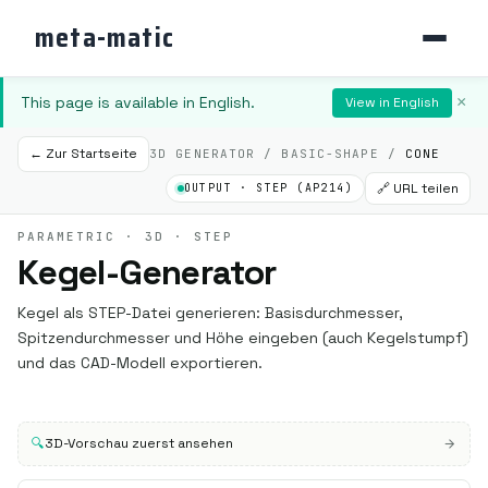
meta-matic
This page is available in English.
×
View in English
← Zur Startseite
3D GENERATOR / BASIC-SHAPE /
CONE
🔗 URL teilen
OUTPUT · STEP (AP214)
PARAMETRIC · 3D · STEP
Kegel-Generator
Kegel als STEP-Datei generieren: Basisdurchmesser,
Spitzendurchmesser und Höhe eingeben (auch Kegelstumpf)
und das CAD-Modell exportieren.
🔍
3D-Vorschau zuerst ansehen