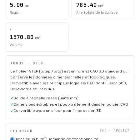
5.00
785.40
mm
mm²
Rayon
Aire totale de la surface
V
1570.80
mm³
Volume
ABOUT · STEP
Le fichier STEP (.step / .stp) est un format CAO 3D standard qui
conserve les données dimensionnelles et topologiques.
Compatible avec les principaux logiciels CAO dont Fusion 360,
SolidWorks et FreeCAD.
Solide à l'échelle réelle (unité mm)
Dimensions éditables et post-traitement dans le logiciel CAO
Convertible avec un slicer pour l'impression 3D
FEEDBACK
BUG · REQUEST
Signaler un bug
Demande de fonctionnalité