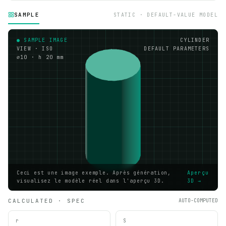
SAMPLE
STATIC · DEFAULT-VALUE MODEL
● SAMPLE IMAGE
CYLINDER
VIEW · ISO
DEFAULT PARAMETERS
⌀10 · h 20 mm
Ceci est une image exemple. Après génération,
Aperçu
visualisez le modèle réel dans l'aperçu 3D.
3D →
CALCULATED · SPEC
AUTO-COMPUTED
r
S