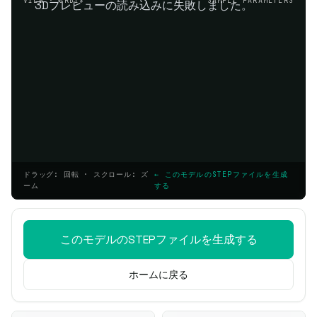
VIEW · ORBIT
SAMPLE PARAMETERS
3Dプレビューの読み込みに失敗しました。
ドラッグ: 回転 · スクロール: ズ
← このモデルのSTEPファイルを生成
ーム
する
このモデルのSTEPファイルを生成する
ホームに戻る