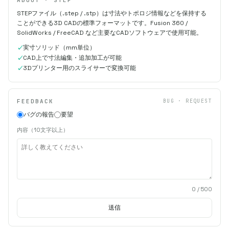
STEPファイル（.step / .stp）は寸法やトポロジ情報などを保持する
ことができる3D CADの標準フォーマットです。Fusion 360 /
SolidWorks / FreeCAD など主要なCADソフトウェアで使用可能。
実寸ソリッド（mm単位）
CAD上で寸法編集・追加加工が可能
3Dプリンター用のスライサーで変換可能
FEEDBACK
BUG · REQUEST
バグの報告
要望
内容（10文字以上）
0
/ 500
送信