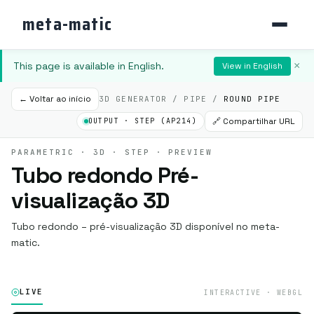
meta-matic
This page is available in English.
×
View in English
← Voltar ao início
3D GENERATOR / PIPE /
ROUND PIPE
🔗 Compartilhar URL
OUTPUT · STEP (AP214)
PARAMETRIC · 3D · STEP · PREVIEW
Tubo redondo Pré-
visualização 3D
Tubo redondo – pré-visualização 3D disponível no meta-
matic.
LIVE
INTERACTIVE · WEBGL