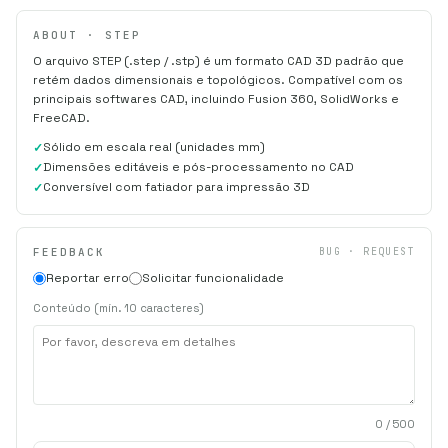
ABOUT · STEP
O arquivo STEP (.step / .stp) é um formato CAD 3D padrão que
retém dados dimensionais e topológicos. Compatível com os
principais softwares CAD, incluindo Fusion 360, SolidWorks e
FreeCAD.
Sólido em escala real (unidades mm)
Dimensões editáveis e pós-processamento no CAD
Conversível com fatiador para impressão 3D
FEEDBACK
BUG · REQUEST
Reportar erro
Solicitar funcionalidade
Conteúdo (mín. 10 caracteres)
0
/ 500