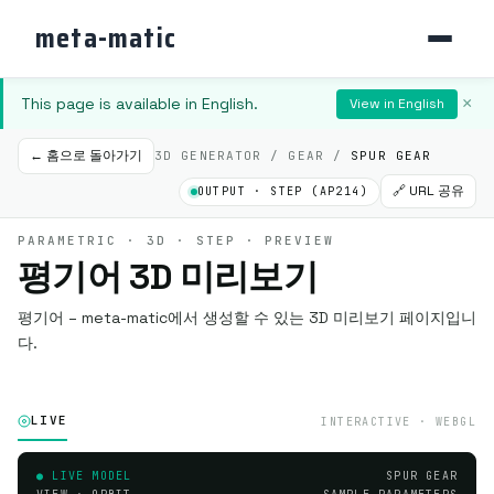
meta-matic
This page is available in English.
×
View in English
← 홈으로 돌아가기
3D GENERATOR / GEAR /
SPUR GEAR
🔗 URL 공유
OUTPUT · STEP (AP214)
PARAMETRIC · 3D · STEP · PREVIEW
평기어 3D 미리보기
평기어 – meta-matic에서 생성할 수 있는 3D 미리보기 페이지입니
다.
LIVE
INTERACTIVE · WEBGL
● LIVE MODEL
SPUR GEAR