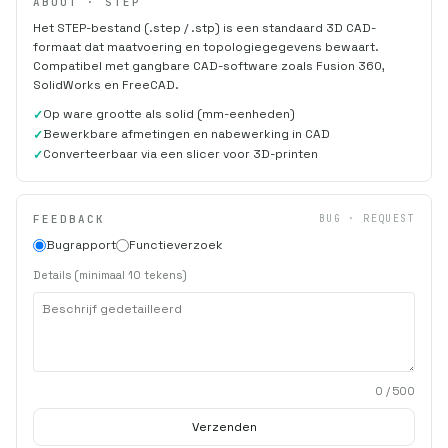
ABOUT · STEP
Het STEP-bestand (.step / .stp) is een standaard 3D CAD-
formaat dat maatvoering en topologiegegevens bewaart.
Compatibel met gangbare CAD-software zoals Fusion 360,
SolidWorks en FreeCAD.
Op ware grootte als solid (mm-eenheden)
Bewerkbare afmetingen en nabewerking in CAD
Converteerbaar via een slicer voor 3D-printen
FEEDBACK
BUG · REQUEST
Bugrapport
Functieverzoek
Details (minimaal 10 tekens)
0
/ 500
Verzenden