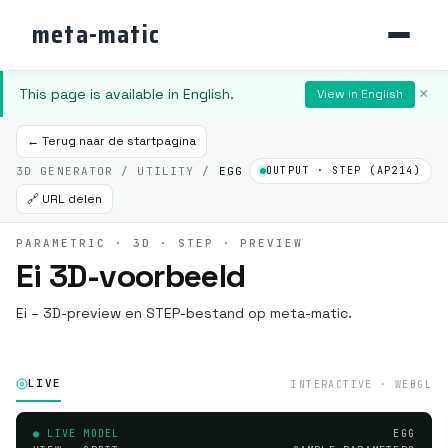
meta-matic
This page is available in English.
×
View in English
← Terug naar de startpagina
3D GENERATOR / UTILITY /
EGG
OUTPUT · STEP (AP214)
🔗 URL delen
PARAMETRIC · 3D · STEP · PREVIEW
Ei 3D-voorbeeld
Ei – 3D-preview en STEP-bestand op meta-matic.
LIVE
INTERACTIVE · WEBGL
● LIVE MODEL
EGG