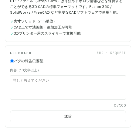
STEPファイル（.step / .stp）は寸法やトポロジ情報などを保持する
ことができる3D CADの標準フォーマットです。Fusion 360 /
SolidWorks / FreeCAD など主要なCADソフトウェアで使用可能。
実寸ソリッド（mm単位）
CAD上で寸法編集・追加加工が可能
3Dプリンター用のスライサーで変換可能
FEEDBACK
BUG · REQUEST
バグの報告
要望
内容（10文字以上）
0
/ 500
送信