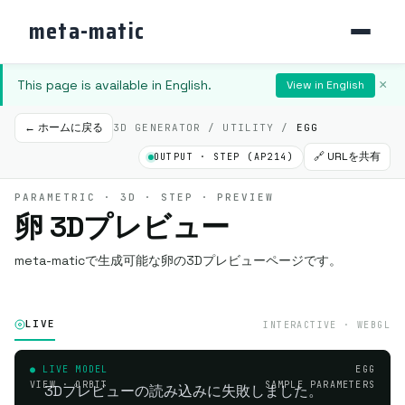
meta-matic
This page is available in English.
×
View in English
← ホームに戻る
3D GENERATOR / UTILITY /
EGG
🔗 URLを共有
OUTPUT · STEP (AP214)
PARAMETRIC · 3D · STEP · PREVIEW
卵 3Dプレビュー
meta-maticで生成可能な卵の3Dプレビューページです。
LIVE
INTERACTIVE · WEBGL
● LIVE MODEL
EGG
VIEW · ORBIT
SAMPLE PARAMETERS
3Dプレビューの読み込みに失敗しました。