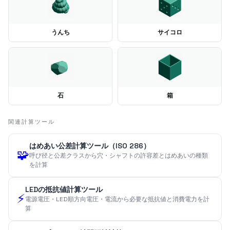
うんち
サイコロ
石
箱
関連計算ツール
はめあい公差計算ツール（ISO 286）
🧩
呼び径と公差クラスから穴・シャフトの許容差とはめあいの種類
を計算
LEDの抵抗値計算ツール
⚡
電源電圧・LED順方向電圧・電流から必要な抵抗値と消費電力を計
算