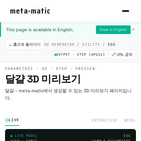
meta-matic
This page is available in English.
×
View in English
← 홈으로 돌아가기
3D GENERATOR / UTILITY /
EGG
🔗 URL 공유
OUTPUT · STEP (AP214)
PARAMETRIC · 3D · STEP · PREVIEW
달걀 3D 미리보기
달걀 – meta-matic에서 생성할 수 있는 3D 미리보기 페이지입니
다.
LIVE
INTERACTIVE · WEBGL
● LIVE MODEL
EGG