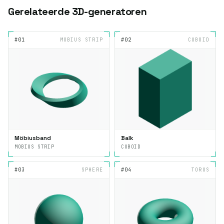
Gerelateerde 3D-generatoren
#01
MOBIUS STRIP
#02
CUBOID
Möbiusband
Balk
MOBIUS STRIP
CUBOID
#03
SPHERE
#04
TORUS