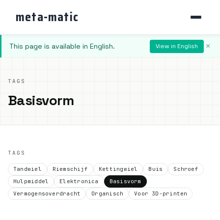
meta-matic
This page is available in English.
×
View in English
TAGS
Basisvorm
TAGS
Tandwiel
Riemschijf
Kettingwiel
Buis
Schroef
Hulpmiddel
Elektronica
Basisvorm
Vermogensoverdracht
Organisch
Voor 3D-printen