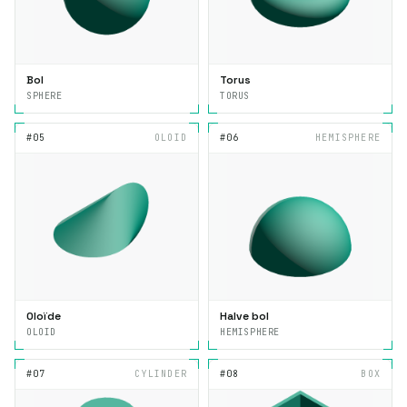
Bol
Torus
SPHERE
TORUS
#05
OLOID
#06
HEMISPHERE
Oloïde
Halve bol
OLOID
HEMISPHERE
#07
CYLINDER
#08
BOX