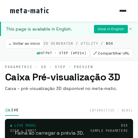
meta-matic
This page is available in English.
×
View in English
← Voltar ao início
3D GENERATOR / UTILITY /
BOX
🔗 Compartilhar URL
OUTPUT · STEP (AP214)
PARAMETRIC · 3D · STEP · PREVIEW
Caixa Pré-visualização 3D
Caixa – pré-visualização 3D disponível no meta-matic.
LIVE
INTERACTIVE · WEBGL
● LIVE MODEL
BOX
VIEW · ORBIT
SAMPLE PARAMETERS
Falha ao carregar a prévia 3D.