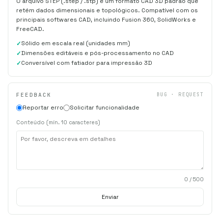
O arquivo STEP (.step / .stp) é um formato CAD 3D padrão que
retém dados dimensionais e topológicos. Compatível com os
principais softwares CAD, incluindo Fusion 360, SolidWorks e
FreeCAD.
Sólido em escala real (unidades mm)
Dimensões editáveis e pós-processamento no CAD
Conversível com fatiador para impressão 3D
FEEDBACK
BUG · REQUEST
Reportar erro
Solicitar funcionalidade
Conteúdo (mín. 10 caracteres)
0
/ 500
Enviar