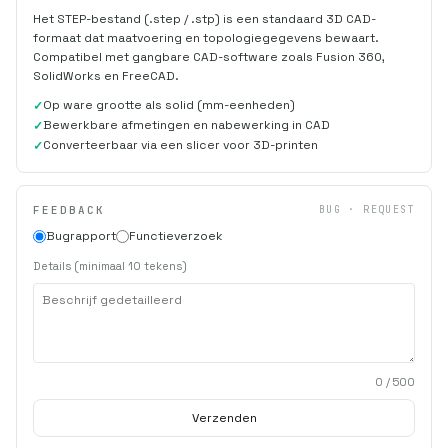
Het STEP-bestand (.step / .stp) is een standaard 3D CAD-
formaat dat maatvoering en topologiegegevens bewaart.
Compatibel met gangbare CAD-software zoals Fusion 360,
SolidWorks en FreeCAD.
Op ware grootte als solid (mm-eenheden)
Bewerkbare afmetingen en nabewerking in CAD
Converteerbaar via een slicer voor 3D-printen
FEEDBACK
BUG · REQUEST
Bugrapport
Functieverzoek
Details (minimaal 10 tekens)
0
/ 500
Verzenden