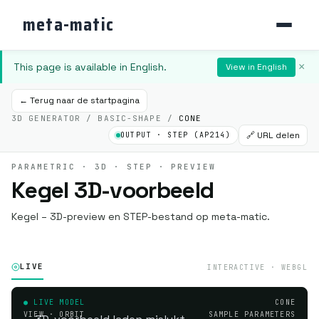
meta-matic
This page is available in English.
×
View in English
← Terug naar de startpagina
3D GENERATOR / BASIC-SHAPE /
CONE
🔗 URL delen
OUTPUT · STEP (AP214)
PARAMETRIC · 3D · STEP · PREVIEW
Kegel 3D-voorbeeld
Kegel – 3D-preview en STEP-bestand op meta-matic.
LIVE
INTERACTIVE · WEBGL
● LIVE MODEL
CONE
VIEW · ORBIT
SAMPLE PARAMETERS