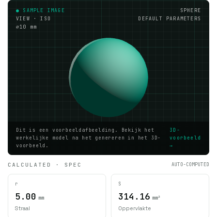
● SAMPLE IMAGE
SPHERE
VIEW · ISO
DEFAULT PARAMETERS
⌀10 mm
Dit is een voorbeeldafbeelding. Bekijk het
3D-
werkelijke model na het genereren in het 3D-
voorbeeld
voorbeeld.
→
CALCULATED · SPEC
AUTO-COMPUTED
r
S
5.00
314.16
mm
mm²
Straal
Oppervlakte