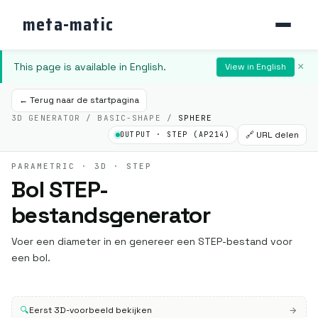
meta-matic
This page is available in English.
×
View in English
← Terug naar de startpagina
3D GENERATOR / BASIC-SHAPE /
SPHERE
🔗 URL delen
OUTPUT · STEP (AP214)
PARAMETRIC · 3D · STEP
Bol STEP-
bestandsgenerator
Voer een diameter in en genereer een STEP-bestand voor
een bol.
🔍
Eerst 3D-voorbeeld bekijken