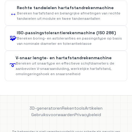
Rechte tandwielen hartafstandrekenmachine
↔️
Bereken hartafstand en belangrijke afmetingen van rechte
tandwielen uit module en twee tandenaantallen
ISO-passingstolerantierekenmachine (ISO 286)
🧩
Bereken boring- en astoleranties en passingstype op basis
van nominale diameter en tolerantieklasse
V-snaar lengte- en hartafstandrekenmachine
Bereken uit snaartype en effectieve schijfdiameters de
➰
aanbevolen V-snaaraanduiding, werkelijke hartafstand,
omslingeringshoek en snaarsnelheid
3D-generatoren
Rekentools
Artikelen
Gebruiksvoorwaarden
Privacybeleid
De beheerder is niet verantwoordelijk voor schade als gevolg van