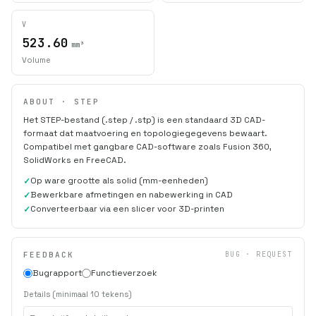
V
523.60
mm³
Volume
ABOUT · STEP
Het STEP-bestand (.step / .stp) is een standaard 3D CAD-
formaat dat maatvoering en topologiegegevens bewaart.
Compatibel met gangbare CAD-software zoals Fusion 360,
SolidWorks en FreeCAD.
Op ware grootte als solid (mm-eenheden)
Bewerkbare afmetingen en nabewerking in CAD
Converteerbaar via een slicer voor 3D-printen
FEEDBACK
BUG · REQUEST
Bugrapport
Functieverzoek
Details (minimaal 10 tekens)