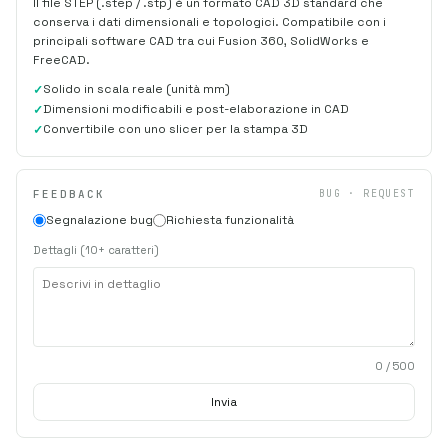
Il file STEP (.step / .stp) è un formato CAD 3D standard che
conserva i dati dimensionali e topologici. Compatibile con i
principali software CAD tra cui Fusion 360, SolidWorks e
FreeCAD.
Solido in scala reale (unità mm)
Dimensioni modificabili e post-elaborazione in CAD
Convertibile con uno slicer per la stampa 3D
FEEDBACK
BUG · REQUEST
Segnalazione bug
Richiesta funzionalità
Dettagli (10+ caratteri)
0
/ 500
Invia