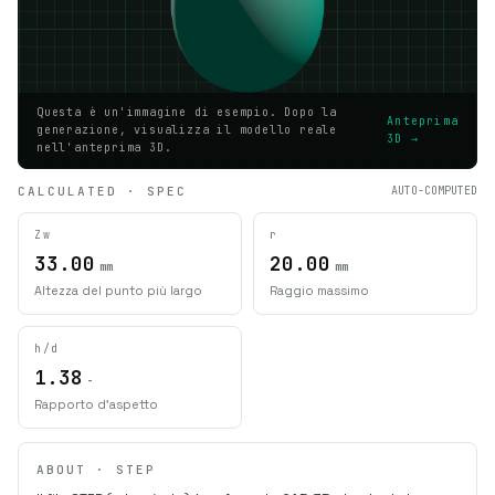
Questa è un'immagine di esempio. Dopo la
Anteprima
generazione, visualizza il modello reale
3D →
nell'anteprima 3D.
CALCULATED · SPEC
AUTO-COMPUTED
Zw
r
33.00
20.00
mm
mm
Altezza del punto più largo
Raggio massimo
h/d
1.38
-
Rapporto d'aspetto
ABOUT · STEP