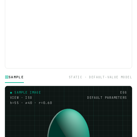
SAMPLE
STATIC · DEFAULT-VALUE MODEL
● SAMPLE IMAGE
EGG
VIEW · ISO
DEFAULT PARAMETERS
h=55 · ⌀40 · r=0.60