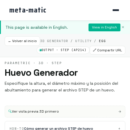
meta-matic
This page is available in English.
×
View in English
← Volver al inicio
3D GENERATOR / UTILITY /
EGG
🔗 Compartir URL
OUTPUT · STEP (AP214)
PARAMETRIC · 3D · STEP
Huevo Generador
Especifique la altura, el diámetro máximo y la posición del
abultamiento para generar el archivo STEP de un huevo.
🔍
Ver vista previa 3D primero
+
Cómo generar un archivo STEP de huevo
HOW-TO