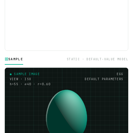
SAMPLE
STATIC · DEFAULT-VALUE MODEL
● SAMPLE IMAGE
EGG
VIEW · ISO
DEFAULT PARAMETERS
h=55 · ⌀40 · r=0.60