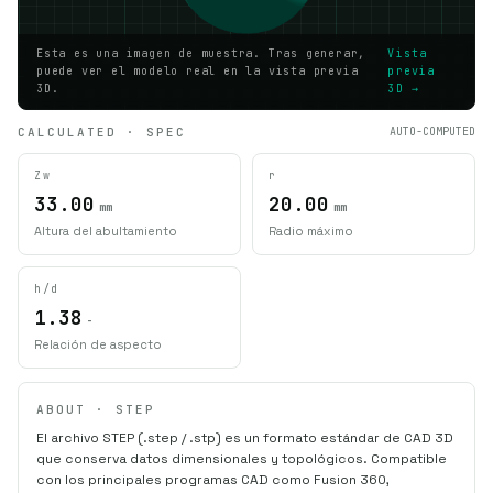
Esta es una imagen de muestra. Tras generar,
Vista
puede ver el modelo real en la vista previa
previa
3D.
3D →
CALCULATED · SPEC
AUTO-COMPUTED
Zw
r
33.00
20.00
mm
mm
Altura del abultamiento
Radio máximo
h/d
1.38
-
Relación de aspecto
ABOUT · STEP
El archivo STEP (.step / .stp) es un formato estándar de CAD 3D
que conserva datos dimensionales y topológicos. Compatible
con los principales programas CAD como Fusion 360,