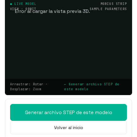
● LIVE MODEL
MOBIUS STRIP
VIEW · ORBIT
SAMPLE PARAMETERS
Error al cargar la vista previa 3D.
Arrastrar: Rotar ·
← Generar archivo STEP de
Desplazar: Zoom
este modelo
Generar archivo STEP de este modelo
Volver al inicio