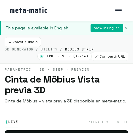
meta-matic
This page is available in English.
×
View in English
← Volver al inicio
3D GENERATOR / UTILITY /
MOBIUS STRIP
🔗 Compartir URL
OUTPUT · STEP (AP214)
PARAMETRIC · 3D · STEP · PREVIEW
Cinta de Möbius Vista
previa 3D
Cinta de Möbius – vista previa 3D disponible en meta-matic.
LIVE
INTERACTIVE · WEBGL