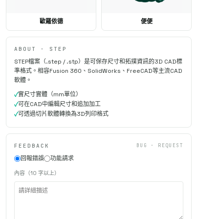
歐羅依德
便便
ABOUT · STEP
STEP檔案（.step / .stp）是可保存尺寸和拓撲資訊的3D CAD標
準格式。相容Fusion 360、SolidWorks、FreeCAD等主流CAD
軟體。
實尺寸實體（mm單位）
可在CAD中編輯尺寸和追加加工
可透過切片軟體轉換為3D列印格式
FEEDBACK
BUG · REQUEST
回報錯誤
功能請求
內容（10 字以上）