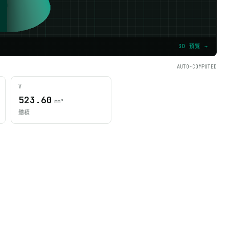
3D 預覽 →
AUTO-COMPUTED
V
523.60
mm³
體積