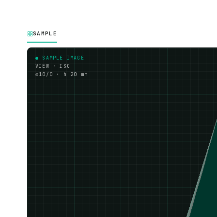
SAMPLE
● SAMPLE IMAGE
VIEW · ISO
⌀10/0 · h 20 mm