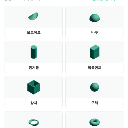
올로이드
반구
원기둥
직육면체
상자
구체