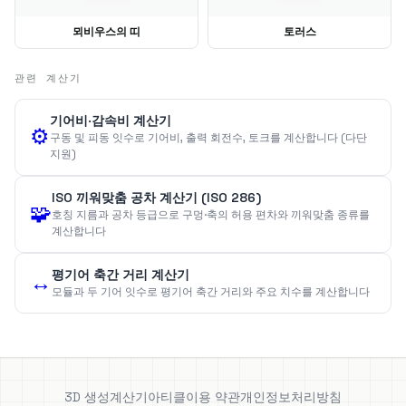
뫼비우스의 띠
토러스
관련 계산기
기어비·감속비 계산기
⚙️
구동 및 피동 잇수로 기어비, 출력 회전수, 토크를 계산합니다 (다단
지원)
ISO 끼워맞춤 공차 계산기 (ISO 286)
🧩
호칭 지름과 공차 등급으로 구멍·축의 허용 편차와 끼워맞춤 종류를
계산합니다
평기어 축간 거리 계산기
↔️
모듈과 두 기어 잇수로 평기어 축간 거리와 주요 치수를 계산합니다
3D 생성
계산기
아티클
이용 약관
개인정보처리방침