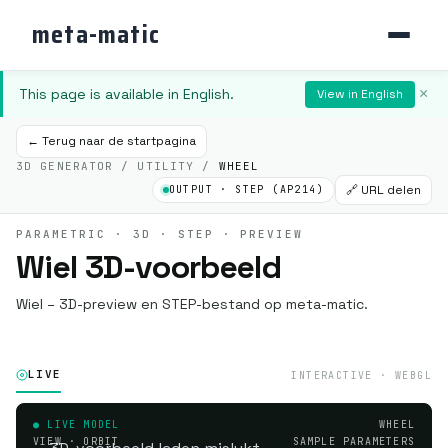
meta-matic
This page is available in English.
×
View in English
← Terug naar de startpagina
3D GENERATOR / UTILITY /
WHEEL
🔗 URL delen
OUTPUT · STEP (AP214)
PARAMETRIC · 3D · STEP · PREVIEW
Wiel 3D-voorbeeld
Wiel – 3D-preview en STEP-bestand op meta-matic.
LIVE
INTERACTIVE · WEBGL
● LIVE MODEL
WHEEL
VIEW · ORBIT
SAMPLE PARAMETERS