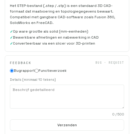
Het STEP-bestand (.step / .stp) is een standaard 3D CAD-
formaat dat maatvoering en topologiegegevens bewaart.
Compatibel met gangbare CAD-software zoals Fusion 360,
SolidWorks en FreeCAD.
Op ware grootte als solid (mm-eenheden)
Bewerkbare afmetingen en nabewerking in CAD
Converteerbaar via een slicer voor 3D-printen
FEEDBACK
BUG · REQUEST
Bugrapport
Functieverzoek
Details (minimaal 10 tekens)
0
/ 500
Verzenden