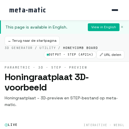
meta-matic
This page is available in English.
×
View in English
← Terug naar de startpagina
3D GENERATOR / UTILITY /
HONEYCOMB BOARD
🔗 URL delen
OUTPUT · STEP (AP214)
PARAMETRIC · 3D · STEP · PREVIEW
Honingraatplaat 3D-
voorbeeld
Honingraatplaat – 3D-preview en STEP-bestand op meta-
matic.
LIVE
INTERACTIVE · WEBGL