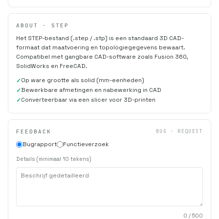
ABOUT · STEP
Het STEP-bestand (.step / .stp) is een standaard 3D CAD-
formaat dat maatvoering en topologiegegevens bewaart.
Compatibel met gangbare CAD-software zoals Fusion 360,
SolidWorks en FreeCAD.
Op ware grootte als solid (mm-eenheden)
Bewerkbare afmetingen en nabewerking in CAD
Converteerbaar via een slicer voor 3D-printen
FEEDBACK
BUG · REQUEST
Bugrapport
Functieverzoek
Details (minimaal 10 tekens)
0
/ 500