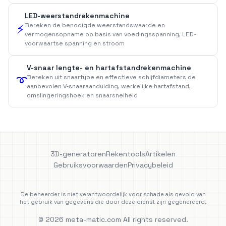
LED-weerstandrekenmachine
Bereken de benodigde weerstandswaarde en
⚡
vermogensopname op basis van voedingsspanning, LED-
voorwaartse spanning en stroom
V-snaar lengte- en hartafstandrekenmachine
Bereken uit snaartype en effectieve schijfdiameters de
➰
aanbevolen V-snaaraanduiding, werkelijke hartafstand,
omslingeringshoek en snaarsnelheid
3D-generatoren
Rekentools
Artikelen
Gebruiksvoorwaarden
Privacybeleid
De beheerder is niet verantwoordelijk voor schade als gevolg van
het gebruik van gegevens die door deze dienst zijn gegenereerd.
© 2026 meta-matic.com All rights reserved.