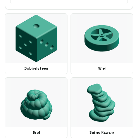
Dobbelsteen
Wiel
Drol
Sai no Kawara