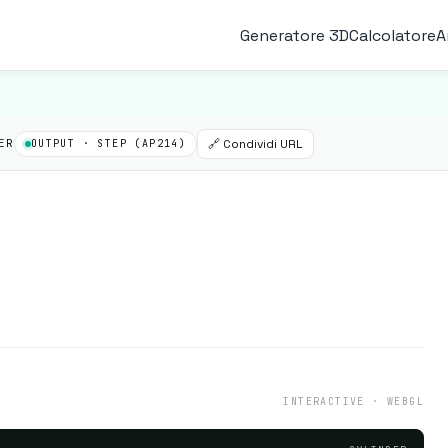
Generatore 3D
Calcolatore
A
🔗 Condividi URL
ER
OUTPUT · STEP (AP214)
INTERACTIVE · WEBGL