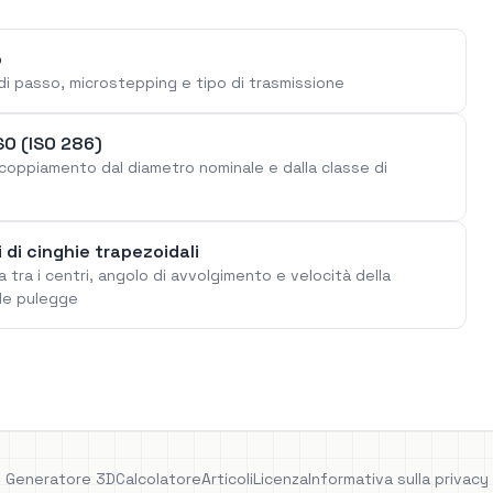
o
di passo, microstepping e tipo di trasmissione
SO (ISO 286)
 accoppiamento dal diametro nominale e dalla classe di
 di cinghie trapezoidali
 tra i centri, angolo di avvolgimento e velocità della
lle pulegge
Generatore 3D
Calcolatore
Articoli
Licenza
Informativa sulla privacy