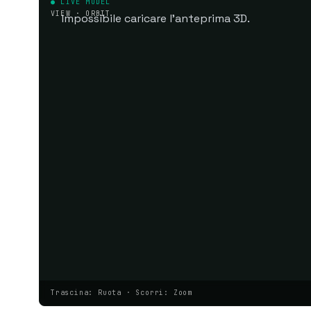
● LIVE MODEL
VIEW · ORBIT
Impossibile caricare l'anteprima 3D.
Trascina: Ruota · Scorri: Zoom