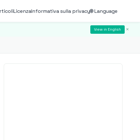
rticoli
Licenza
Informativa sulla privacy
🌐 Language
×
View in English