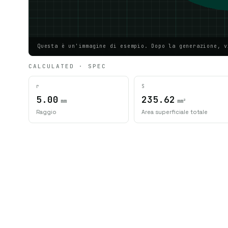
Questa è un'immagine di esempio. Dopo la generazione, v
CALCULATED · SPEC
r
S
5.00
235.62
mm
mm²
Raggio
Area superficiale totale