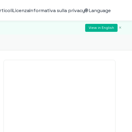
rticoli
Licenza
Informativa sulla privacy
🌐 Language
×
View in English