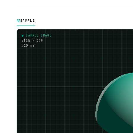
SAMPLE
● SAMPLE IMAGE
VIEW · ISO
⌀10 mm