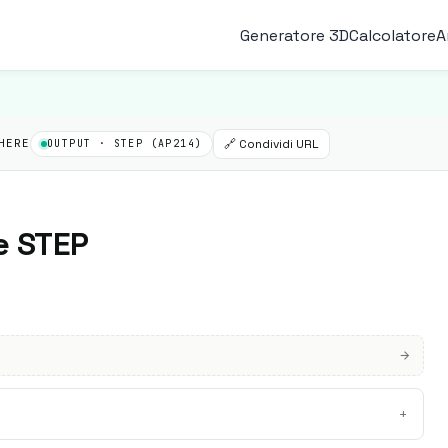
Generatore 3D
Calcolatore
A
🔗 Condividi URL
HERE
OUTPUT · STEP (AP214)
le STEP
+