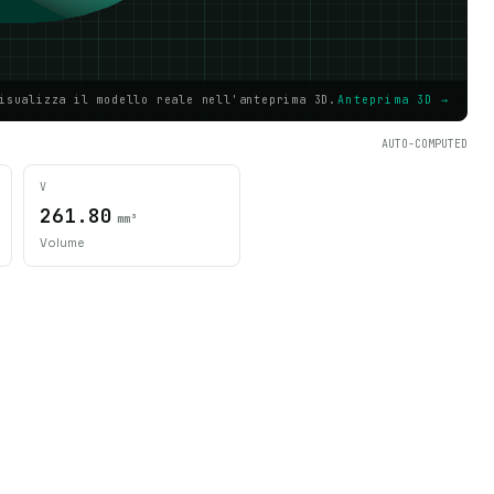
isualizza il modello reale nell'anteprima 3D.
Anteprima 3D →
AUTO-COMPUTED
V
261.80
mm³
Volume