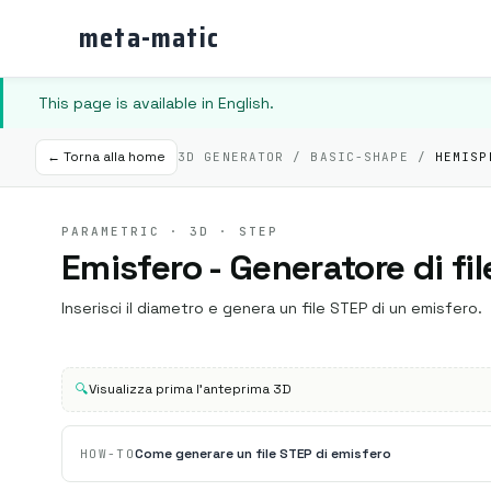
meta-matic
This page is available in English.
← Torna alla home
3D GENERATOR / BASIC-SHAPE /
HEMISP
PARAMETRIC · 3D · STEP
Emisfero - Generatore di fi
Inserisci il diametro e genera un file STEP di un emisfero.
🔍
Visualizza prima l'anteprima 3D
Come generare un file STEP di emisfero
HOW-TO