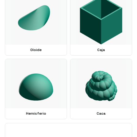
Oloide
Caja
Hemisferio
Caca