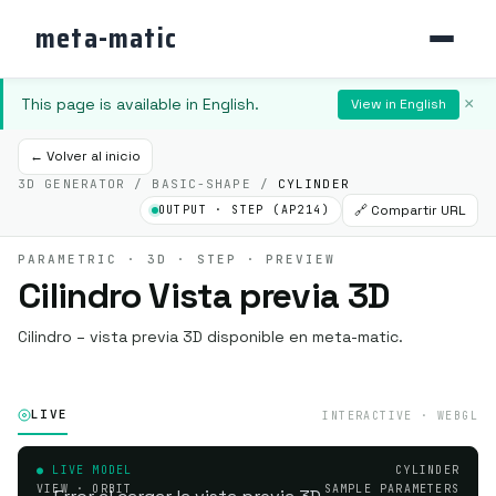
meta-matic
This page is available in English.
×
View in English
← Volver al inicio
3D GENERATOR / BASIC-SHAPE /
CYLINDER
🔗 Compartir URL
OUTPUT · STEP (AP214)
PARAMETRIC · 3D · STEP · PREVIEW
Cilindro Vista previa 3D
Cilindro – vista previa 3D disponible en meta-matic.
LIVE
INTERACTIVE · WEBGL
● LIVE MODEL
CYLINDER
VIEW · ORBIT
SAMPLE PARAMETERS