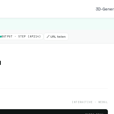
3D-Gener
🔗 URL teilen
OUTPUT · STEP (AP214)
u
INTERACTIVE · WEBGL