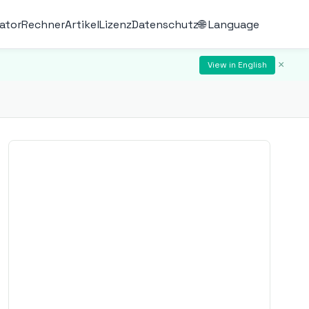
ator
Rechner
Artikel
Lizenz
Datenschutz
🌐 Language
×
View in English