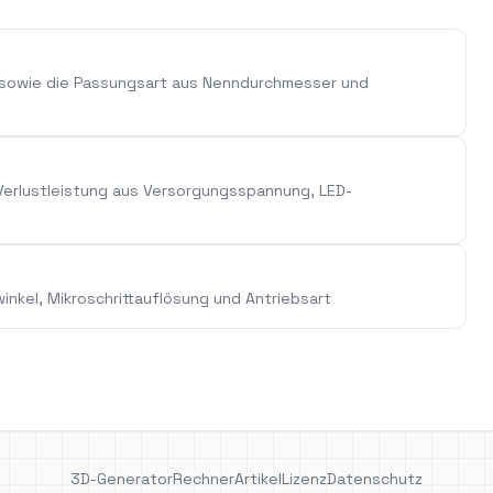
 sowie die Passungsart aus Nenndurchmesser und
erlustleistung aus Versorgungsspannung, LED-
nkel, Mikroschrittauflösung und Antriebsart
3D-Generator
Rechner
Artikel
Lizenz
Datenschutz