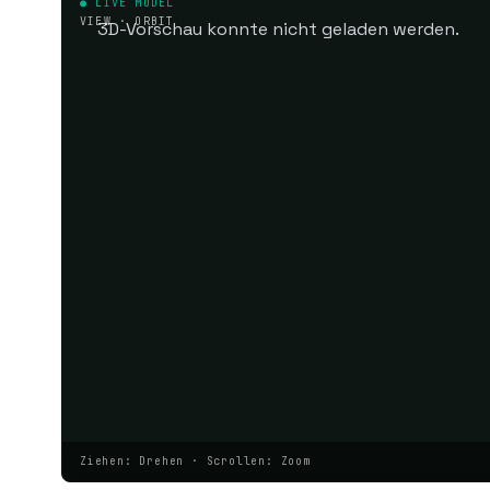
● LIVE MODEL
VIEW · ORBIT
3D-Vorschau konnte nicht geladen werden.
Ziehen: Drehen · Scrollen: Zoom