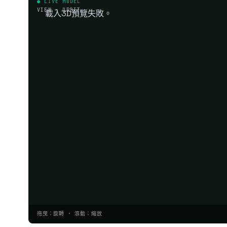
● LIVE MODEL
VIEW · ORBIT
載入3D預覽失敗。
拖曳：旋轉 · 滾動：縮放