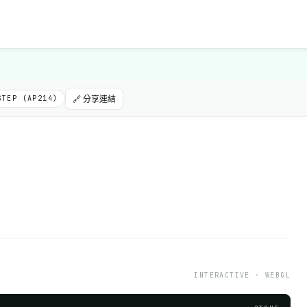
STEP (AP214)
🔗 分享連結
INTERACTIVE · WEBGL