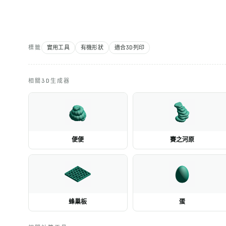
標籤
實用工具
有機形狀
適合3D列印
相關3D生成器
便便
賽之河原
蜂巢板
蛋