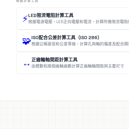
相關計算工具
LED限流電阻計算工具
⚡
根據電源電壓、LED正向電壓和電流，計算所需限流電阻
ISO配合公差計算工具（ISO 286）
🧩
根據公稱直徑和公差等級，計算孔與軸的偏差及配合類
正齒輪軸間距計算工具
↔️
由模數和兩個齒輪齒數計算正齒輪軸間距與主要尺寸