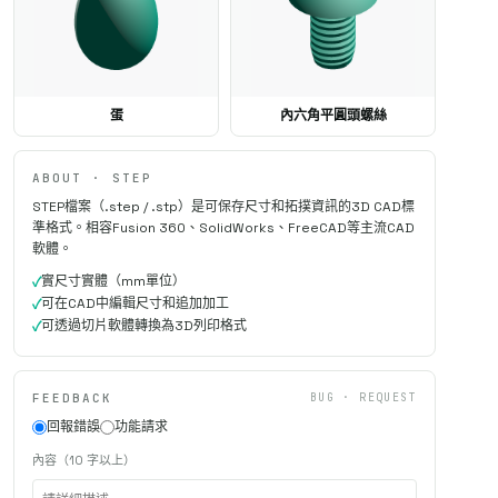
蛋
內六角平圓頭螺絲
ABOUT · STEP
STEP檔案（.step / .stp）是可保存尺寸和拓撲資訊的3D CAD標
準格式。相容Fusion 360、SolidWorks、FreeCAD等主流CAD
軟體。
實尺寸實體（mm單位）
可在CAD中編輯尺寸和追加加工
可透過切片軟體轉換為3D列印格式
FEEDBACK
BUG · REQUEST
回報錯誤
功能請求
內容（10 字以上）