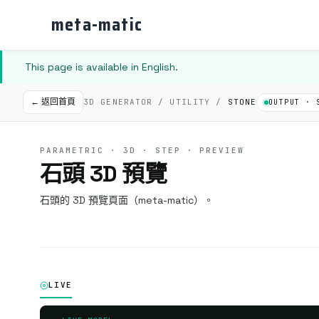
meta-matic
This page is available in English.
← 返回首頁
3D GENERATOR / UTILITY /
STONE
OUTPUT · 
PARAMETRIC · 3D · STEP · PREVIEW
石頭 3D 預覽
石頭的 3D 預覽頁面（meta-matic）。
LIVE