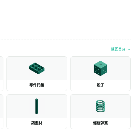
返回首頁 →
零件托盤
骰子
鋁型材
螺旋彈簧