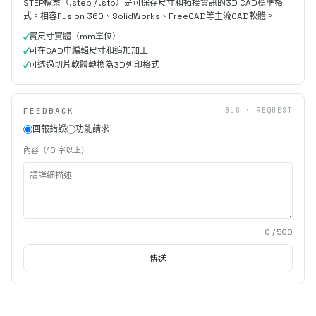
STEP檔案（.step / .stp）是可保存尺寸和拓撲資訊的3D CAD標準格
式。相容Fusion 360、SolidWorks、FreeCAD等主流CAD軟體。
實尺寸實體（mm單位）
可在CAD中編輯尺寸和追加加工
可透過切片軟體轉換為3D列印格式
FEEDBACK
BUG · REQUEST
回報錯誤
功能請求
內容（10 字以上）
0
/ 500
傳送