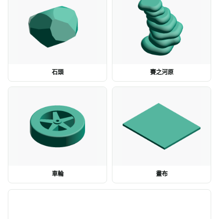
石頭
賽之河原
車輪
畫布