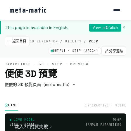
meta-matic
This page is available in English.
×
View in English
← 返回首頁
3D GENERATOR / UTILITY /
POOP
OUTPUT · STEP (AP214)
🔗 分享連結
PARAMETRIC · 3D · STEP · PREVIEW
便便 3D 預覽
便便的 3D 預覽頁面（meta-matic）。
LIVE
INTERACTIVE · WEBGL
● LIVE MODEL
POOP
VIEW · ORBIT
SAMPLE PARAMETERS
載入3D預覽失敗。