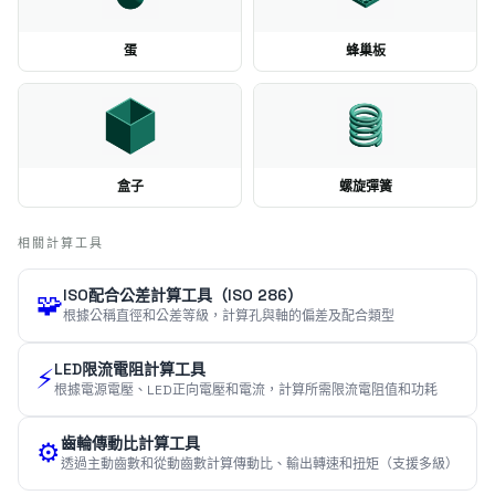
蛋
蜂巢板
盒子
螺旋彈簧
相關計算工具
ISO配合公差計算工具（ISO 286）
🧩
根據公稱直徑和公差等級，計算孔與軸的偏差及配合類型
LED限流電阻計算工具
⚡
根據電源電壓、LED正向電壓和電流，計算所需限流電阻值和功耗
齒輪傳動比計算工具
⚙️
透過主動齒數和從動齒數計算傳動比、輸出轉速和扭矩（支援多級）