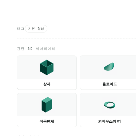
태그
기본 형상
관련 3D 제너레이터
상자
올로이드
직육면체
뫼비우스의 띠