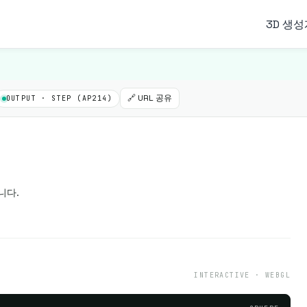
3D 생성
🔗 URL 공유
OUTPUT · STEP (AP214)
니다.
INTERACTIVE · WEBGL